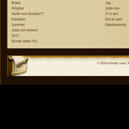
Bokat
Jag
Ärlighet
Jobb mm…
Varför ens försöka??
17:e dec
Kärleken
Det är sant
Summer
Uppfriskande
Jobb och körkort
2017
Bonde söker Fru
© 2026 A lonely road |