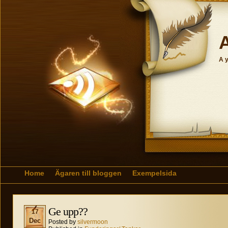
A
A y
Home
Ägaren till bloggen
Exempelsida
Ge upp??
17
Dec
Posted by
silvermoon