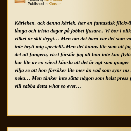
Published in
Känslor
Kärleken, ack denna kärlek, har en fantastisk flick
långa och trista dagar på jobbet ljusare.. Vi bor i oli
vilket är skit drygt… Men om det bara var det som v
inte brytt mig speciellt..Men det känns lite som att jag
det att fungera, visst förstår jag att hon inte kan fl
har lite av en wierd känsla att det är ngt som gnager
vilja se att hon försöker lite mer än vad som syns nu i
neka… Men tänker inte sätta någon som helst press p
vill sabba detta what so ever…