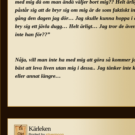
med mig då om man ändå väljer bort mig?? Helt ärligt
påstår sig att de bryr sig om mig är de som faktiskt i
gång den dagen jag dör… Jag skulle kunna hoppa i ån
bry sig ett jävla dugg… Helt ärligt… Jag tror de äve
inte han för??”
Nåja, vill man inte ha med mig att göra så kommer ja
bäst att leva liven utan mig i dessa.. Jag tänker int
eller annat längre…
Kärleken
16
Okt
Posted by
silvermoon