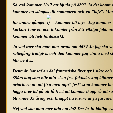
Så vad kommer 2017 att bjuda på då?? Ja det komme
kommer att släppas till sommaren och ett ”lajv”. M
för andra gången
kommer bli mys. Jag kommer f
körkort i näven och inkomter från 2-3 riktiga jobb oc
kommer bli helt fantastiskt.
Ja vad mer ska man mer prata om då?? Ja jag ska v
rättegång troligtvis och den kommer jag vinna med s
blir av dvs.
Detta år har iaf en del fantastiska äventyr i sikte och 
35års dag som blir min sista fest faktiskt. Jag känner
prioritera än att fixa med ngn” fest” som kommer ha 6
lägga mer tid på att få livet att komma ikapp så att s
blivande 35 åring och knappt ha läsare är ju fasciner
Nej vad ska man mer tala om då? Det är ju jäkligt sv