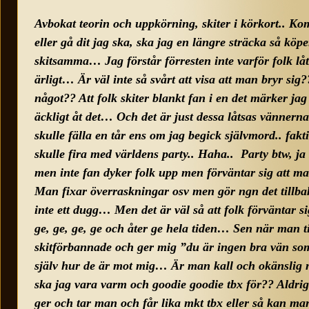
Avbokat teorin och uppkörning, skiter i körkort.. Ko
eller gå dit jag ska, ska jag en längre sträcka så kö
skitsamma… Jag förstår förresten inte varför folk l
ärligt… Är väl inte så svårt att visa att man bryr sig?
något?? Att folk skiter blankt fan i en det märker jag s
äckligt åt det… Och det är just dessa låtsas vännerna
skulle fälla en tår ens om jag begick självmord.. fakti
skulle fira med världens party.. Haha.. Party btw, 
men inte fan dyker folk upp men förväntar sig att m
Man fixar överraskningar osv men gör ngn det tillba
inte ett dugg… Men det är väl så att folk förväntar si
ge, ge, ge, ge och åter ge hela tiden… Sen när man til
skitförbannade och ger mig ”du är ingen bra vän so
själv hur de är mot mig… Är man kall och okänslig m
ska jag vara varm och goodie goodie tbx för?? Aldri
ger och tar man och får lika mkt tbx eller så kan man