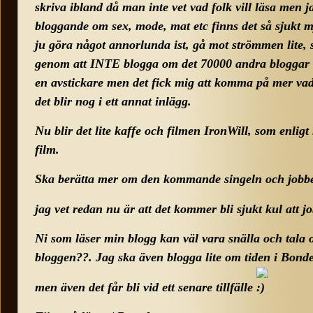
skriva ibland då man inte vet vad folk vill läsa men j
bloggande om sex, mode, mat etc finns det så sjukt 
ju göra något annorlunda ist, gå mot strömmen lite,
genom att INTE blogga om det 70000 andra bloggar o
en avstickare men det fick mig att komma på mer va
det blir nog i ett annat inlägg.
Nu blir det lite kaffe och filmen IronWill, som enligt
film.
Ska berätta mer om den kommande singeln och jobb
jag vet redan nu är att det kommer bli sjukt kul att
Ni som läser min blogg kan väl vara snälla och tala
bloggen??. Jag ska även blogga lite om tiden i Bond
men även det får bli vid ett senare tillfälle